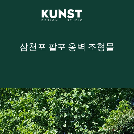
삼천포 팔포 옹벽 조형물