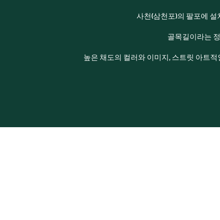
사천(삼천포)의 팔포에 설
골목길이라는 정
높은 채도의 컬러와 이미지, 스트릿 아트적